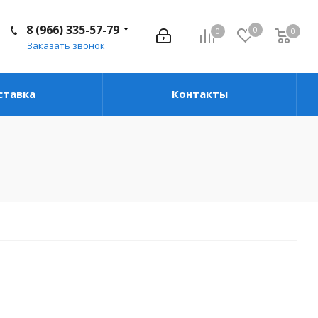
8 (966) 335-57-79
0
0
0
0
Заказать звонок
ставка
Контакты