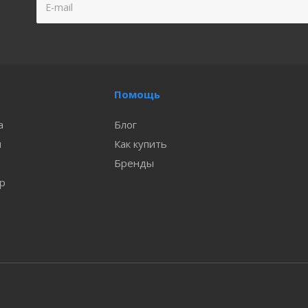
Помощь
а
Блог
и
Как купить
Бренды
ар