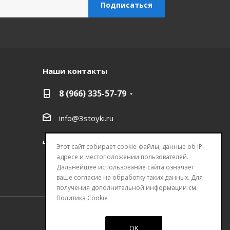
Наши контакты
8 (966) 335-57-79
info@3stoyki.ru
Г. МОСКВА, ПЕРОВСКОЕ ШОССЕ,
Этот сайт собирает cookie-файлы, данные об IP-
ДОМ 21
адресе и местоположении пользователей.
Дальнейшее использование сайта означает
ваше согласие на обработку таких данных. Для
получения дополнительной информации см.
Политика Cookie
OK