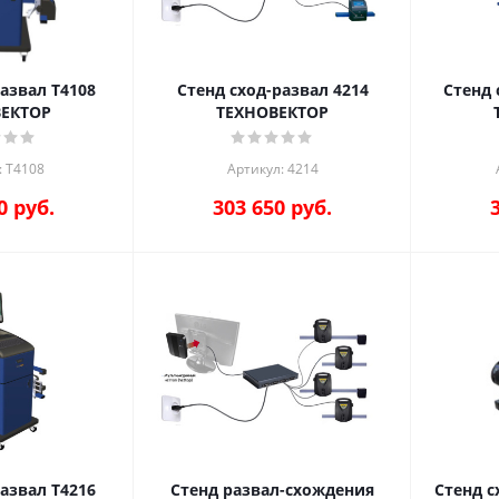
азвал T4108
Стенд сход-развал 4214
Стенд 
ВЕКТОР
ТЕХНОВЕКТОР
: T4108
Артикул: 4214
0
руб.
303 650
руб.
азвал Т4216
Стенд развал-схождения
Стенд с