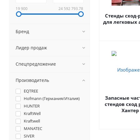
19 900
24 592 793.78
Стенды сход-
для легковых 
Бренд
Лидер продаж
Спецпредложение
Производитель
EQTREE
Запасные час
Hofmann (Германия/Италия)
стендов сход 
HUNTER
Хантер
KraftWell
Kraftwell
MANATEC
SIVER