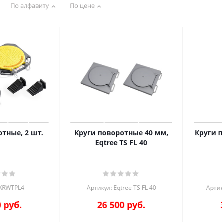
По алфавиту
По цене
тные, 2 шт.
Круги поворотные 40 мм,
Круги п
Eqtree TS FL 40
 KRWTPL4
Артикул: Eqtree TS FL 40
Артик
0
руб.
26 500
руб.