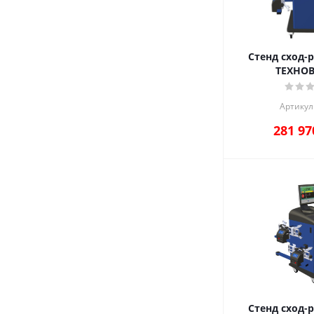
Стенд сход-р
ТЕХНО
Артикул
281 97
Стенд сход-р