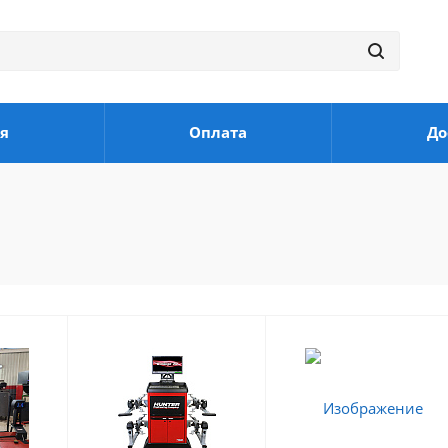
я
Оплата
До